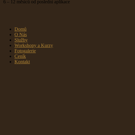
6 – 12 měsíců od poslední aplikace
Domů
O Nás
Služby
Workshopy a Kurzy
Fotogalerie
Ceník
Kontakt